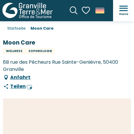
menü
Suche
Voir les favoris
Startseite
Moon Care
Moon Care
WELLNESS
SOPHROLOGIE
8B rue des Pêcheurs Rue Sainte-Genièvre, 50400
Granville
Anfahrt
Teilen
Ajouter aux favoris