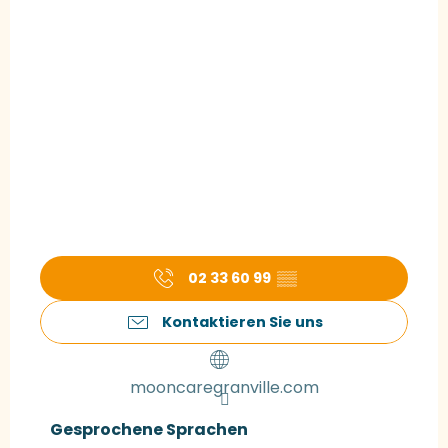
02 33 60 99
▒▒
Kontaktieren Sie uns
mooncaregranville.com
Gesprochene Sprachen
Gesprochene Sprachen