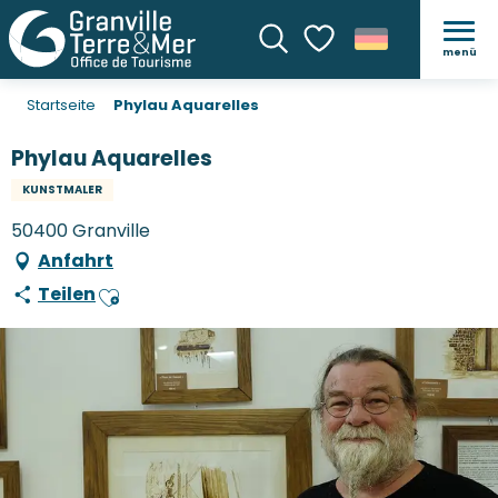
menü
Suche
Voir les favoris
Startseite
Phylau Aquarelles
Phylau Aquarelles
KUNSTMALER
50400 Granville
Anfahrt
Teilen
Ajouter aux favoris