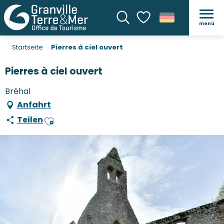
menü
Suche
Voir les favoris
Startseite
Pierres à ciel ouvert
Pierres à ciel ouvert
Bréhal
Anfahrt
Teilen
Ajouter aux favoris