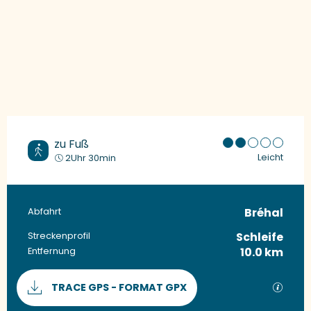
zu Fuß
Leicht
2Uhr 30min
Bréhal
Praktische Informationen
Abfahrt
Schleife
Streckenprofil
10.0 km
Entfernung
Dokumentation
Mit G
TRACE GPS - FORMAT GPX