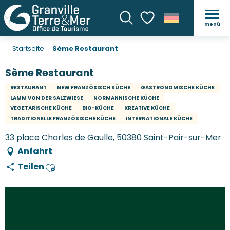
menü
Suche
Voir les favoris
Startseite
Sème Restaurant
Sème Restaurant
RESTAURANT
NEW FRANZÖSISCH KÜCHE
GASTRONOMISCHE KÜCHE
LAMM VON DER SALZWIESE
NORMANNISCHE KÜCHE
VEGETARISCHE KÜCHE
BIO-KÜCHE
KREATIVE KÜCHE
TRADITIONELLE FRANZÖSISCHE KÜCHE
INTERNATIONALE KÜCHE
33 place Charles de Gaulle, 50380 Saint-Pair-sur-Mer
Anfahrt
Teilen
Ajouter aux favoris