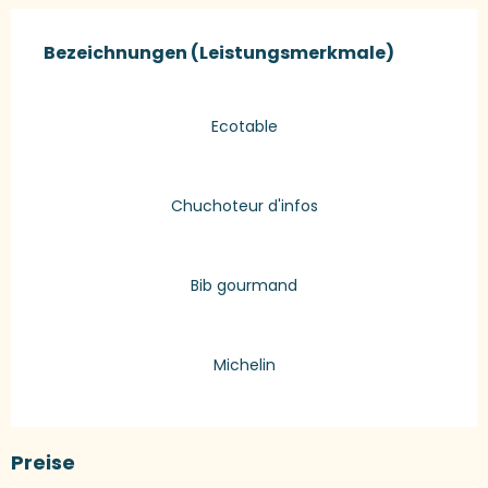
Leistungensmöglichkeiten
Bezeichnungen (Leistungsmerkmale)
Bezeichnungen (Leistungsmerkmale)
Ecotable
Chuchoteur d'infos
Bib gourmand
Michelin
Preise