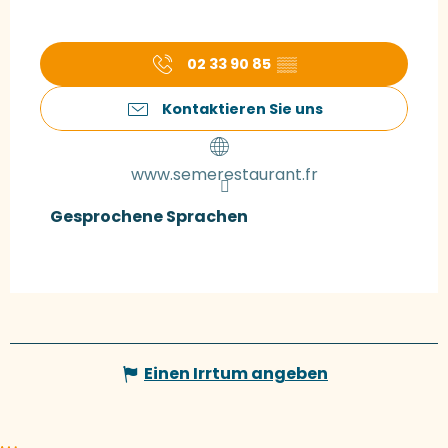
02 33 90 85
▒▒
Kontaktieren Sie uns
www.semerestaurant.fr
Gesprochene Sprachen
Gesprochene Sprachen
Einen Irrtum angeben