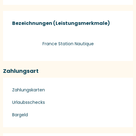
Leistungensmöglichkeiten
Bezeichnungen (Leistungsmerkmale)
Bezeichnungen (Leistungsmerkmale)
France Station Nautique
Zahlungsart
Zahlungskarten
Urlaubsschecks
Bargeld