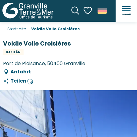
menü
Suche
Voir les favoris
Startseite
Voidie Voile Croisières
Voidie Voile Croisières
KAPITÄN
Port de Plaisance, 50400 Granville
Anfahrt
Teilen
Ajouter aux favoris