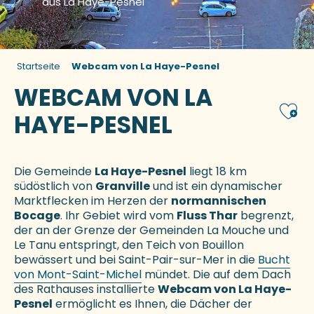
aus La Haye-Pesnel
Startseite
Webcam von La Haye-Pesnel
WEBCAM VON LA
Ajou
HAYE-PESNEL
Die Gemeinde
La Haye-Pesnel
liegt 18 km
südöstlich von
Granville
und ist ein dynamischer
Marktflecken im Herzen der
normannischen
Bocage
. Ihr Gebiet wird vom
Fluss Thar
begrenzt,
der an der Grenze der Gemeinden La Mouche und
Le Tanu entspringt, den Teich von Bouillon
bewässert und bei Saint-Pair-sur-Mer in die
Bucht
von Mont-Saint-Michel
mündet. Die auf dem Dach
des Rathauses installierte
Webcam von La Haye-
Pesnel
ermöglicht es Ihnen, die Dächer der