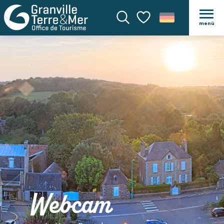
menü
Suche
Voir les favoris
Webcam