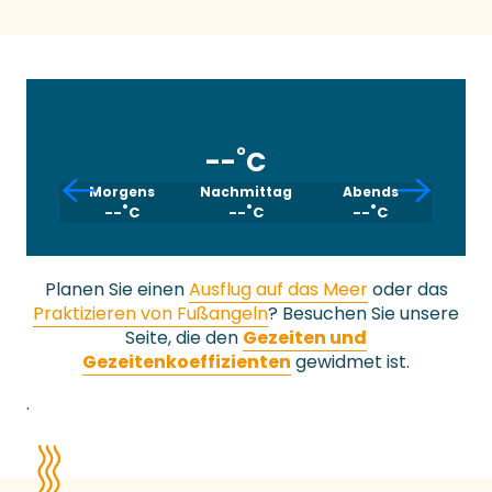
°
--
C
Morgens
Nachmittag
Abends
°
°
°
--
C
--
C
--
C
Planen Sie einen
Ausflug auf das Meer
oder das
Praktizieren von Fußangeln
? Besuchen Sie unsere
Seite, die den
Gezeiten und
Gezeitenkoeffizienten
gewidmet ist.
.