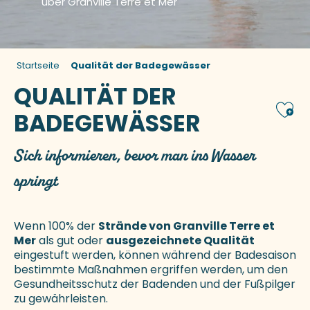
über Granville Terre et Mer
Startseite
Qualität der Badegewässer
QUALITÄT DER
Ajou
BADEGEWÄSSER
Sich informieren, bevor man ins Wasser
springt
Wenn 100% der
Strände von Granville Terre et
Mer
als gut oder
ausgezeichnete Qualität
eingestuft werden, können während der Badesaison
bestimmte Maßnahmen ergriffen werden, um den
Gesundheitsschutz der Badenden und der Fußpilger
zu gewährleisten.