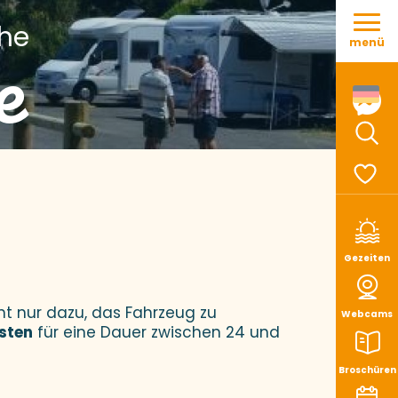
Aller
che
au
menü
e
contenu
principal
Such
Voir le
outer aux favoris
Gezeiten
nt nur dazu, das Fahrzeug zu
Webcams
isten
für eine Dauer zwischen 24 und
Broschüren