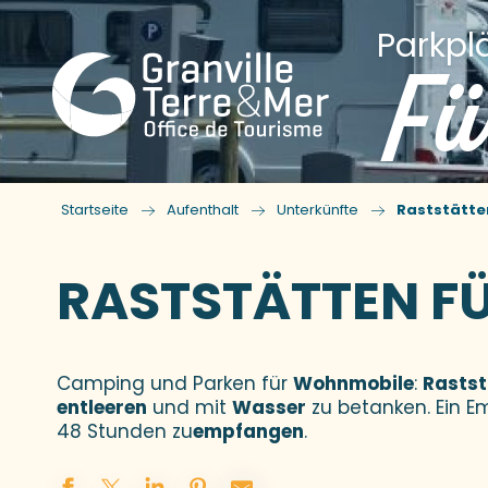
Parkpl
Fü
Startseite
Aufenthalt
Unterkünfte
Raststätte
RASTSTÄTTEN F
Camping und Parken für
Wohnmobile
:
Rastst
entleeren
und mit
Wasser
zu betanken. Ein 
48 Stunden zu
empfangen
.