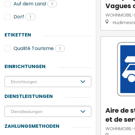
Auf dem Land
1
Vagues 
WOHNMOBIL-S
Dorf
1
Hudimesni
ETIKETTEN
Qualité Tourisme
1
EINRICHTUNGEN
DIENSTLEISTUNGEN
Aire de 
et de ser
ZAHLUNGSMETHODEN
WOHNMOBIL-S