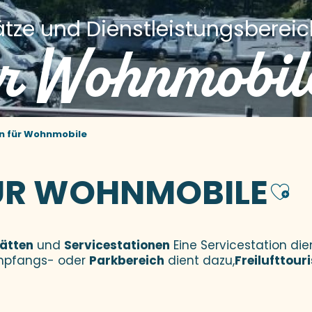
ätze und Dienstleistungsberei
r Wohnmobil
n für Wohnmobile
ÜR WOHNMOBILE
Aj
ätten
und
Servicestationen
Eine Servicestation die
Empfangs- oder
Parkbereich
dient dazu,
Freilufttour