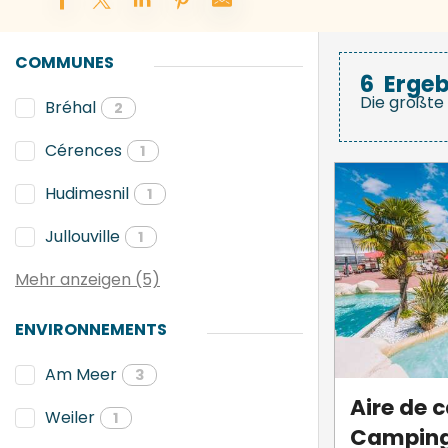
COMMUNES
6
Ergeb
Die größte 
Bréhal
2
Cérences
1
Hudimesnil
1
Jullouville
1
Mehr anzeigen (5)
ENVIRONNEMENTS
Am Meer
3
Aire de 
Weiler
1
Camping 