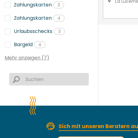
La Lucern
Zahlungskarten
3
Zahlungskarten
4
Urlaubsschecks
3
Bargeld
4
Mehr anzeigen (7)
Sich mit unseren Beratern 