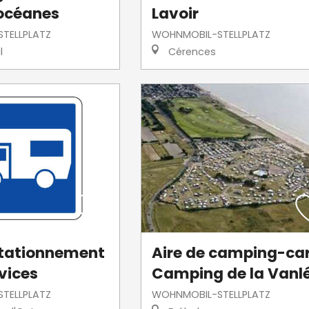
océanes
Lavoir
TELLPLATZ
WOHNMOBIL-STELLPLATZ
l
Cérences
stationnement
Aire de camping-car
vices
Camping de la Vanl
TELLPLATZ
WOHNMOBIL-STELLPLATZ