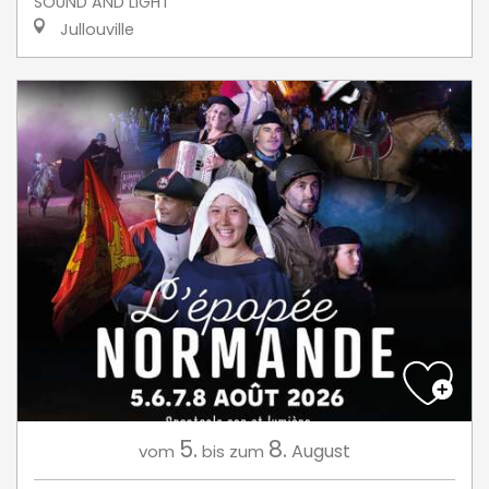
SOUND AND LIGHT
Jullouville
5.
8.
August
vom
bis zum