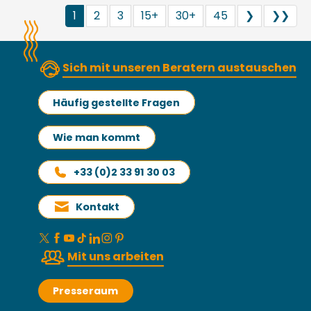
1
2
3
15+
30+
45
❯
❯❯
Sich mit unseren Beratern austauschen
Häufig gestellte Fragen
Wie man kommt
+33 (0)2 33 91 30 03
Kontakt
Mit uns arbeiten
Presseraum