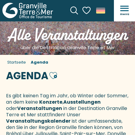
menü
Suche
Voir les favoris
Alle Veranstaltungen
über die Destination Granville Terre et Mer
Startseite
Agenda
AGENDA
Ajouter aux favoris
Es gibt keinen Tag im Jahr, ob Winter oder Sommer,
an dem keine
Konzerte
,
Ausstellungen
oder
Veranstaltungen
in der Destination Granville
Terre et Mer stattfinden! Unser
Veranstaltungskalender
ist der umfassendste,
den Sie in der Region Granville finden können, von
Bréhal über Jullouville, Saint-Pair-sur-Mer, Donville