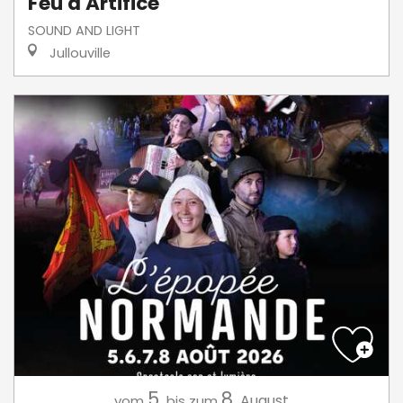
Feu d'Artifice
SOUND AND LIGHT
Jullouville
5.
8.
August
vom
bis zum