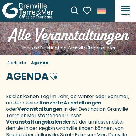
menü
Suche
Voir les favoris
Alle Veranstaltungen
über die Destination Granville Terre et Mer
Startseite
Agenda
AGENDA
Ajouter aux favoris
Es gibt keinen Tag im Jahr, ob Winter oder Sommer,
an dem keine
Konzerte
,
Ausstellungen
oder
Veranstaltungen
in der Destination Granville
Terre et Mer stattfinden! Unser
Veranstaltungskalender
ist der umfassendste,
den Sie in der Region Granville finden können, von
Bréhal über Jullouville, Saint-Pair-sur-Mer, Donville