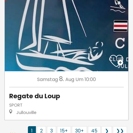
8.
Samstag
Aug
Um 10:00
Regate du Loup
SPORT
Jullouville
1
2
3
15+
30+
45
❯
❯❯