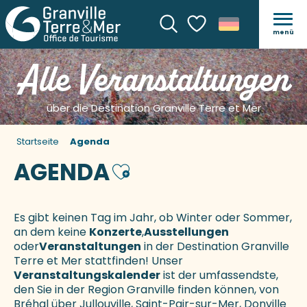
menü
Suche
Voir les favoris
Alle Veranstaltungen
über die Destination Granville Terre et Mer
Startseite
Agenda
AGENDA
Ajouter aux favoris
Es gibt keinen Tag im Jahr, ob Winter oder Sommer,
an dem keine
Konzerte
,
Ausstellungen
oder
Veranstaltungen
in der Destination Granville
Terre et Mer stattfinden! Unser
Veranstaltungskalender
ist der umfassendste,
den Sie in der Region Granville finden können, von
Bréhal über Jullouville, Saint-Pair-sur-Mer, Donville