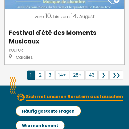
10.
14.
August
vom
bis zum
Festival d'été des Moments
Musicaux
KULTUR-
Carolles
1
2
3
14+
28+
43
❯
❯❯
Sich mit unseren Beratern austauschen
Häufig gestellte Fragen
Wie man kommt