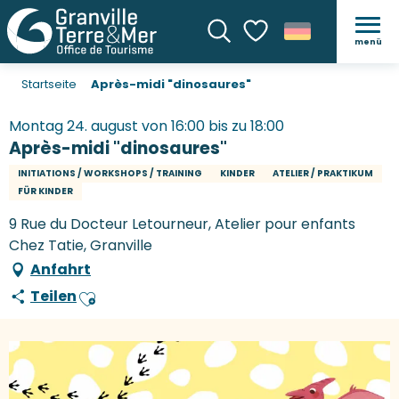
menü
Suche
Voir les favoris
Startseite
Après-midi "dinosaures"
Montag 24. august von 16:00 bis zu 18:00
Après-midi "dinosaures"
INITIATIONS / WORKSHOPS / TRAINING
KINDER
ATELIER / PRAKTIKUM
FÜR KINDER
9 Rue du Docteur Letourneur, Atelier pour enfants
Chez Tatie, Granville
Anfahrt
Teilen
Ajouter aux favoris