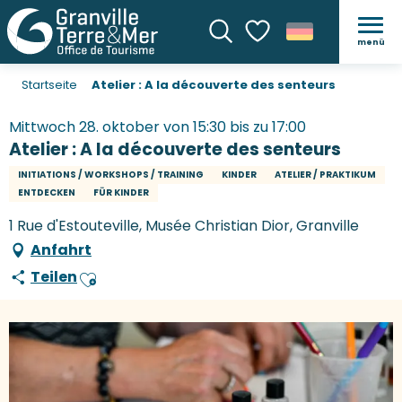
menü
Suche
Voir les favoris
Startseite
Atelier : A la découverte des senteurs
Mittwoch 28. oktober von 15:30 bis zu 17:00
Atelier : A la découverte des senteurs
INITIATIONS / WORKSHOPS / TRAINING
KINDER
ATELIER / PRAKTIKUM
ENTDECKEN
FÜR KINDER
1 Rue d'Estouteville, Musée Christian Dior, Granville
Anfahrt
Teilen
Ajouter aux favoris