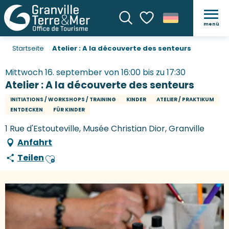
menü
Suche
Voir les favoris
Startseite
Atelier : A la découverte des senteurs
Mittwoch 16. september von 16:00 bis zu 17:30
Atelier : A la découverte des senteurs
INITIATIONS / WORKSHOPS / TRAINING
KINDER
ATELIER / PRAKTIKUM
ENTDECKEN
FÜR KINDER
1 Rue d'Estouteville, Musée Christian Dior, Granville
Anfahrt
Teilen
Ajouter aux favoris