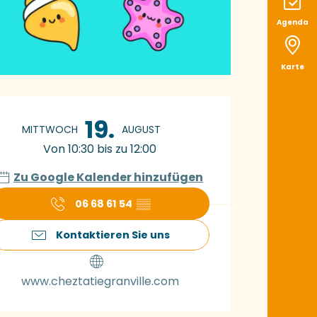
Agenda
Karte
ffnungszeiten & K
19.
MITTWOCH
AUGUST
Von 10:30 bis zu 12:00
Zu Google Kalender hinzufügen
06 68 61 54
▒▒
Kontaktieren Sie uns
www.cheztatiegranville.com