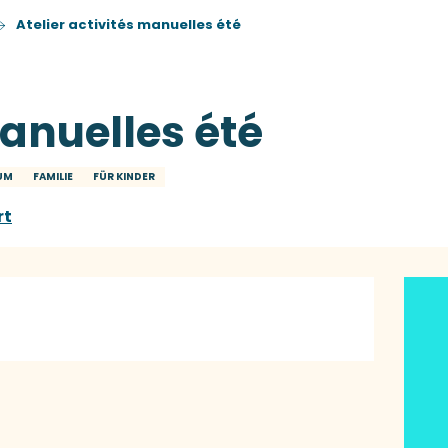
Atelier activités manuelles été
manuelles été
KUM
FAMILIE
FÜR KINDER
rt