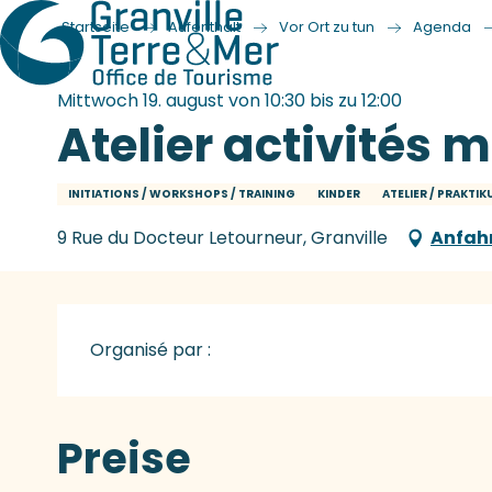
Startseite
Aufenthalt
Vor Ort zu tun
Agenda
Mittwoch 19. august von 10:30 bis zu 12:00
Atelier activités 
INITIATIONS / WORKSHOPS / TRAINING
KINDER
ATELIER / PRAKTI
9 Rue du Docteur Letourneur, Granville
Anfah
Organisé par :
Preise