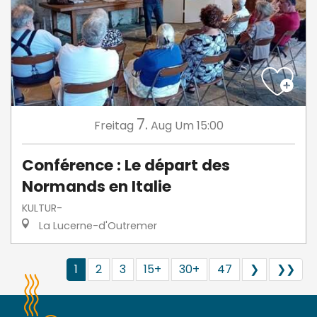
7.
Freitag
Aug
Um 15:00
Conférence : Le départ des
Normands en Italie
KULTUR-
La Lucerne-d'Outremer
1
2
3
15+
30+
47
❯
❯❯