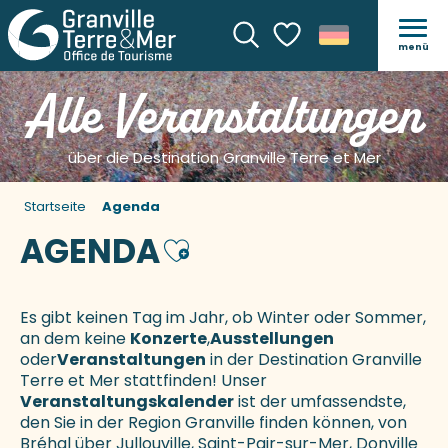
menü
Suche
Voir les favoris
Alle Veranstaltungen
über die Destination Granville Terre et Mer
Startseite
Agenda
AGENDA
Ajouter aux favoris
Es gibt keinen Tag im Jahr, ob Winter oder Sommer,
an dem keine
Konzerte
,
Ausstellungen
oder
Veranstaltungen
in der Destination Granville
Terre et Mer stattfinden! Unser
Veranstaltungskalender
ist der umfassendste,
den Sie in der Region Granville finden können, von
Bréhal über Jullouville, Saint-Pair-sur-Mer, Donville