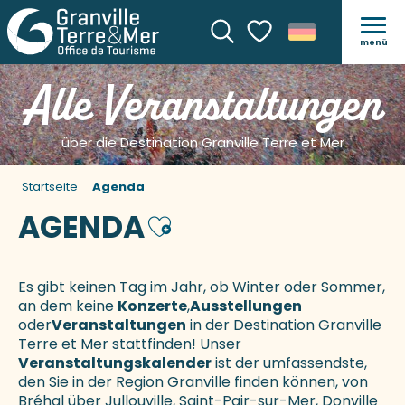
menü
Suche
Voir les favoris
Alle Veranstaltungen
über die Destination Granville Terre et Mer
Startseite
Agenda
AGENDA
Ajouter aux favoris
Es gibt keinen Tag im Jahr, ob Winter oder Sommer,
an dem keine
Konzerte
,
Ausstellungen
oder
Veranstaltungen
in der Destination Granville
Terre et Mer stattfinden! Unser
Veranstaltungskalender
ist der umfassendste,
den Sie in der Region Granville finden können, von
Bréhal über Jullouville, Saint-Pair-sur-Mer, Donville