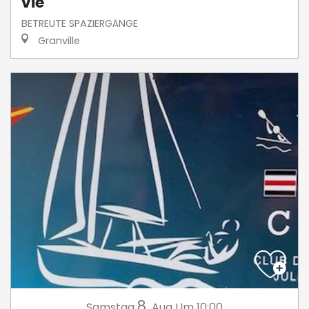
vie
BETREUTE SPAZIERGÄNGE
Granville
8.
Samstag
Aug
Um 10:00