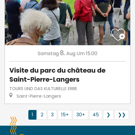
8.
Samstag
Aug
Um 15:00
Visite du parc du château de
Saint-Pierre-Langers
TOURS UND DAS KULTURELLE ERBE
Saint-Pierre-Langers
1
2
3
15+
30+
45
❯
❯❯