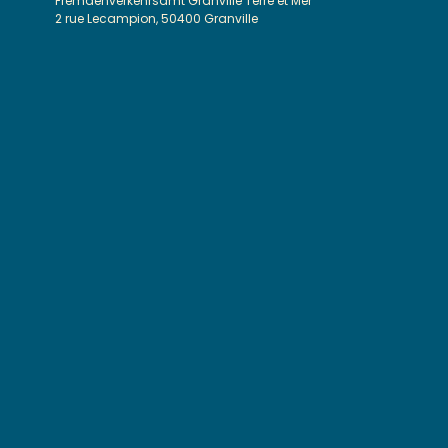
Fremdenverkehrsamt Granville Terre et Mer
2 rue Lecampion, 50400 Granville