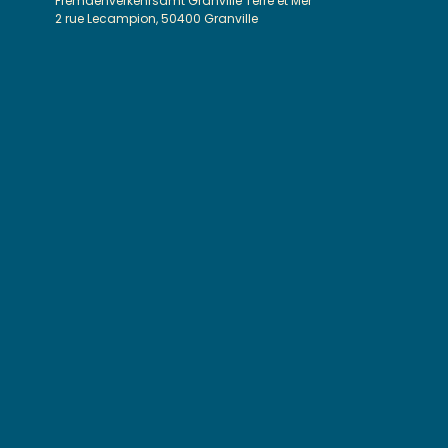
Fremdenverkehrsamt Granville Terre et Mer
2 rue Lecampion, 50400 Granville