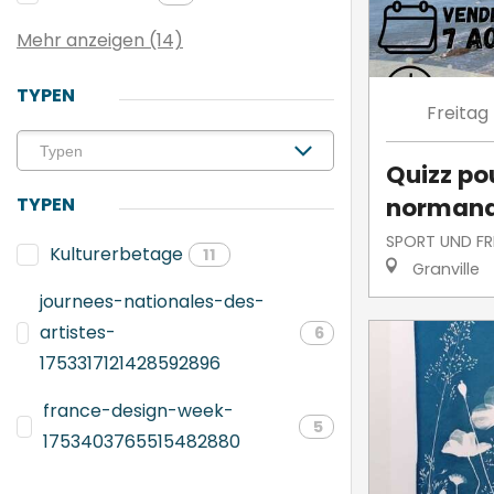
Mehr anzeigen (14)
TYPEN
Freitag
Quizz po
norman
TYPEN
SPORT UND FRE
Kulturerbetage
11
Granville
journees-nationales-des-
artistes-
6
1753317121428592896
france-design-week-
5
1753403765515482880