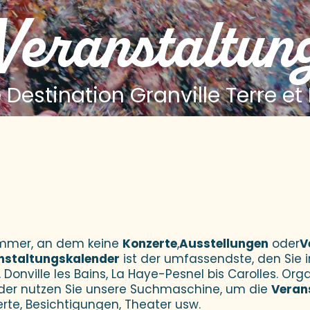
 Veranstaltun
 Destination Granville Terre et
 aux favoris
Sommer, an dem keine
Konzerte
,
Ausstellungen
oder
V
nstaltungskalender
ist der umfassendste, den Sie i
 Donville les Bains, La Haye-Pesnel bis Carolles. Orga
der nutzen Sie unsere Suchmaschine, um die
Veran
erte, Besichtigungen, Theater usw.