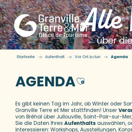
Alle
über die
Startseite
Aufenthalt
Vor Ort zu tun
Agenda
AGENDA
Ajouter
Es gibt keinen Tag im Jahr, ob Winter oder 
Granville Terre et Mer stattfinden! Unser
Vera
von Bréhal über Jullouville, Saint-Pair-sur-Mer,
Sie die Daten Ihres
Aufenthalts
auswählen, o
interessieren: Workshops, Ausstellungen, Konz