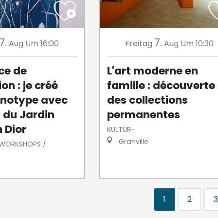
7.
7.
Aug
Um 16:00
Freitag
Aug
Um 10:30
ce de
L'art moderne en
on : je créé
famille : découverte
notype avec
des collections
s du Jardin
permanentes
 Dior
KULTUR-
Granville
/ WORKSHOPS /
1
2
3