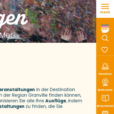
Aller
gen
au
menü
contenu
principal
 Mer
Such
Voir le
Gezeiten
eranstaltungen
in der Destination
Webcams
n der Region Granville finden können,
nisieren Sie alle Ihre
Ausflüge
, indem
staltungen
zu finden, die Sie
Broschüren