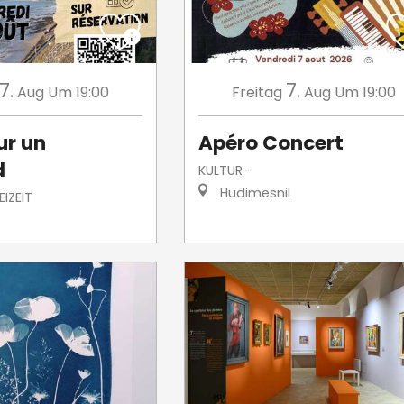
7.
7.
Aug
Um 19:00
Freitag
Aug
Um 19:00
ur un
Apéro Concert
d
KULTUR-
Hudimesnil
IZEIT