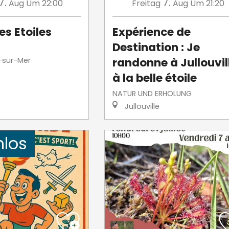
7.
7.
Aug
Um 22:00
Freitag
Aug
Um 21:20
es Etoiles
Expérience de
Destination : Je
randonne à Jullouvil
-sur-Mer
à la belle étoile
NATUR UND ERHOLUNG
Jullouville
nlos