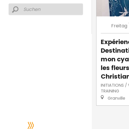
Freitag
Expérien
Destinati
mon cya
les fleur
Christian
INITIATIONS 
TRAINING
Granville