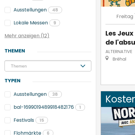
Ausstellungen
48
Freitag
Lokale Messen
9
Les Jeux
Mehr anzeigen (12)
de l'abs
THEMEN
ALTERNATIVE
Bréhal
TYPEN
Ausstellungen
38
Koste
bal-1699019489918482176
1
Festivals
15
Flohmärkte
6