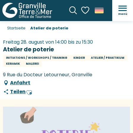
menü
Suche
Voir les favoris
Startseite
Atelier de poterie
Freitag 28. august von 14:00 bis zu 15:30
Atelier de poterie
INITIATIONS / WORKSHOPS / TRAINING
KINDER
ATELIER / PRAKTIKUM
KERAMIK
MALEREI
9 Rue du Docteur Letourneur, Granville
Anfahrt
Teilen
Ajouter aux favoris