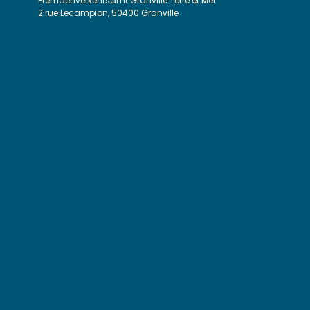
Fremdenverkehrsamt Granville Terre et Mer
2 rue Lecampion, 50400 Granville