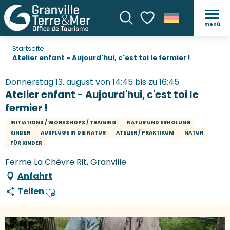
menü
Suche
Voir les favoris
Startseite
Atelier enfant - Aujourd'hui, c'est toi le fermier !
Donnerstag 13. august von 14:45 bis zu 16:45
Atelier enfant - Aujourd'hui, c'est toi le
fermier !
INITIATIONS / WORKSHOPS / TRAINING
NATUR UND ERHOLUNG
KINDER
AUSFLÜGE IN DIE NATUR
ATELIER / PRAKTIKUM
NATUR
FÜR KINDER
Ferme La Chèvre Rit, Granville
Anfahrt
Teilen
Ajouter aux favoris