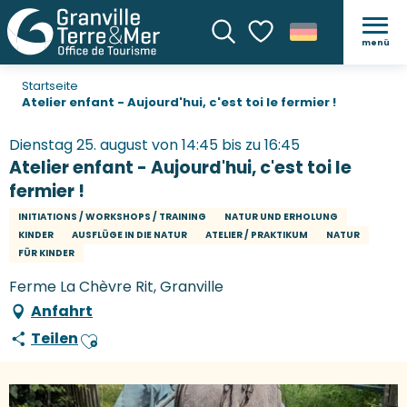
menü
Suche
Voir les favoris
Startseite
Atelier enfant - Aujourd'hui, c'est toi le fermier !
Dienstag 25. august von 14:45 bis zu 16:45
Atelier enfant - Aujourd'hui, c'est toi le
fermier !
INITIATIONS / WORKSHOPS / TRAINING
NATUR UND ERHOLUNG
KINDER
AUSFLÜGE IN DIE NATUR
ATELIER / PRAKTIKUM
NATUR
FÜR KINDER
Ferme La Chèvre Rit, Granville
Anfahrt
Teilen
Ajouter aux favoris