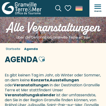
menü
Suche
Voir les favoris
Alle Veranstaltungen
über die Destination Granville Terre et Mer
Startseite
Agenda
AGENDA
Ajouter aux favoris
Es gibt keinen Tag im Jahr, ob Winter oder Sommer,
an dem keine
Konzerte
,
Ausstellungen
oder
Veranstaltungen
in der Destination Granville
Terre et Mer stattfinden! Unser
Veranstaltungskalender
ist der umfassendste,
den Sie in der Region Granville finden können, von
Bréhal über Jullouville, Saint-Pair-sur-Mer, Donville