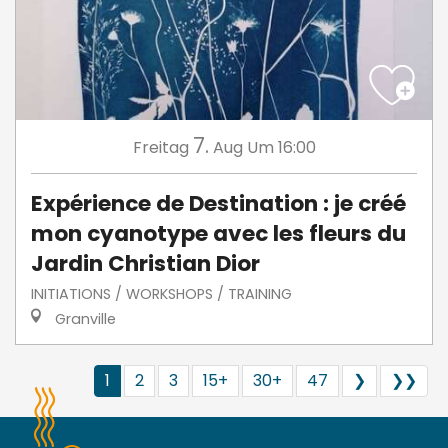
7.
Freitag
Aug
Um 16:00
Expérience de Destination : je créé
mon cyanotype avec les fleurs du
Jardin Christian Dior
INITIATIONS / WORKSHOPS / TRAINING
Granville
1
2
3
15+
30+
47
❯
❯❯