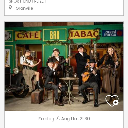
SPORT UND FREIZEIT
Granville
7.
Freitag
Aug
Um 21:30