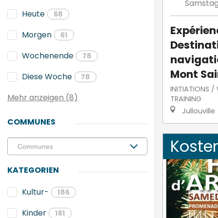
Samsta
Heute
68
Expérien
Morgen
61
Destinati
Wochenende
78
navigati
Mont Sai
Diese Woche
78
INITIATIONS 
Mehr anzeigen (8)
TRAINING
Jullouville
COMMUNES
Koste
KATEGORIEN
Kultur-
186
Kinder
161