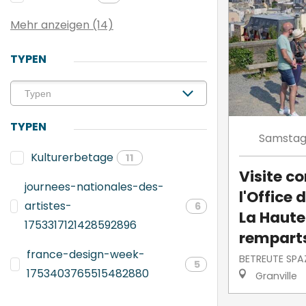
Mehr anzeigen (14)
TYPEN
TYPEN
Samsta
Kulturerbetage
11
Visite 
journees-nationales-des-
l'Office 
artistes-
6
La Haute-
1753317121428592896
rempart
france-design-week-
BETREUTE SPA
5
1753403765515482880
Granville