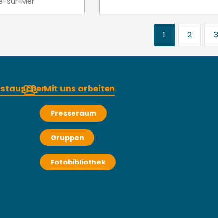
le-sur-Mer
1
2
3
austauschen
Mit uns arbeiten
Presseraum
Gruppen
Fotobibliothek