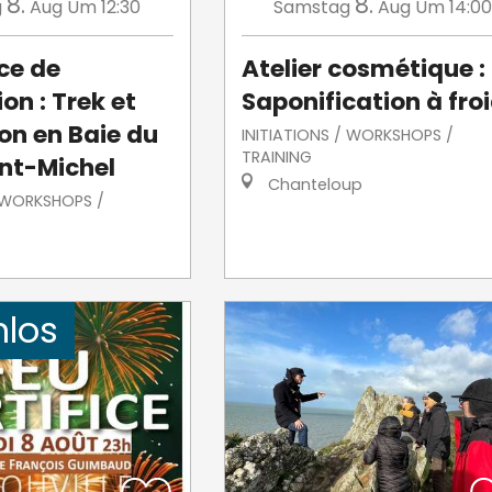
8.
8.
g
Aug
Um 12:30
Samstag
Aug
Um 14:00
ce de
Atelier cosmétique :
on : Trek et
Saponification à fro
on en Baie du
INITIATIONS / WORKSHOPS /
TRAINING
nt-Michel
Chanteloup
/ WORKSHOPS /
nlos