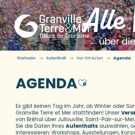
Alle
über die
Startseite
Aufenthalt
Vor Ort zu tun
Agenda
AGENDA
Ajouter
Es gibt keinen Tag im Jahr, ob Winter oder 
Granville Terre et Mer stattfinden! Unser
Vera
von Bréhal über Jullouville, Saint-Pair-sur-Mer,
Sie die Daten Ihres
Aufenthalts
auswählen, o
interessieren: Workshops, Ausstellungen, Konz