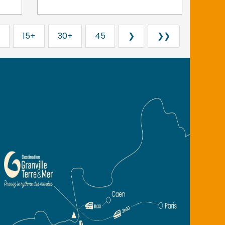
15+
30+
45
❯
❯❯