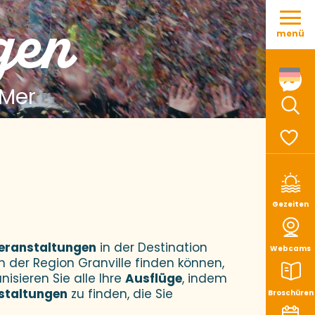
Aller
gen
au
menü
contenu
principal
 Mer
Such
Voir le
Gezeiten
eranstaltungen
in der Destination
Webcams
n der Region Granville finden können,
nisieren Sie alle Ihre
Ausflüge
, indem
staltungen
zu finden, die Sie
Broschüren