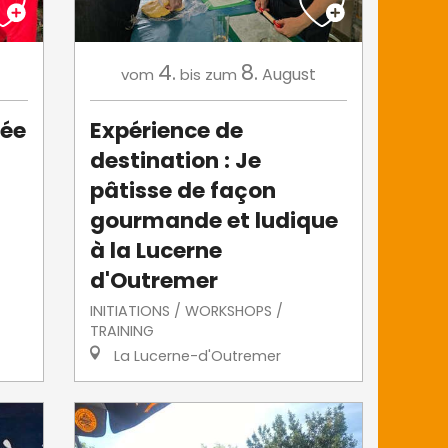
4.
8.
August
vom
bis zum
tée
Expérience de
destination : Je
pâtisse de façon
gourmande et ludique
à la Lucerne
d'Outremer
INITIATIONS / WORKSHOPS /
TRAINING
La Lucerne-d'Outremer