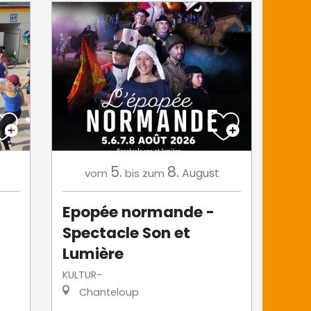
5.
8.
August
vom
bis zum
Epopée normande -
Spectacle Son et
Lumière
KULTUR-
Chanteloup