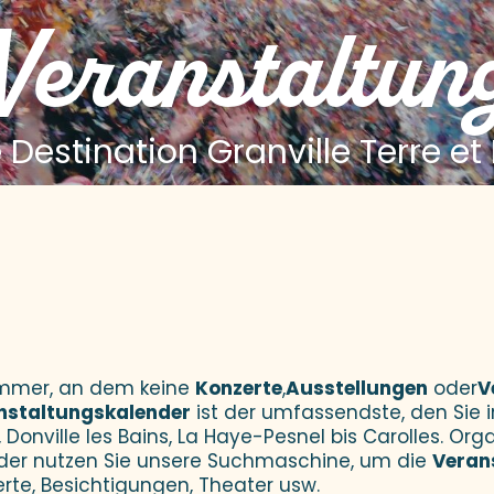
 Veranstaltun
 Destination Granville Terre et
 aux favoris
Sommer, an dem keine
Konzerte
,
Ausstellungen
oder
V
nstaltungskalender
ist der umfassendste, den Sie i
 Donville les Bains, La Haye-Pesnel bis Carolles. Orga
der nutzen Sie unsere Suchmaschine, um die
Veran
erte, Besichtigungen, Theater usw.