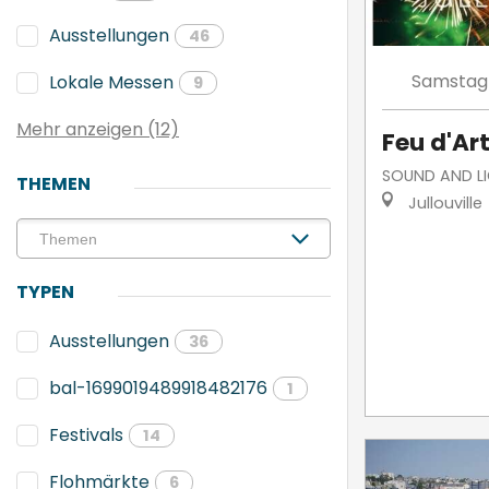
Ausstellungen
46
Samstag
Lokale Messen
9
Mehr anzeigen (12)
Feu d'Art
SOUND AND L
THEMEN
Jullouville
TYPEN
Ausstellungen
36
bal-1699019489918482176
1
Festivals
14
Flohmärkte
6