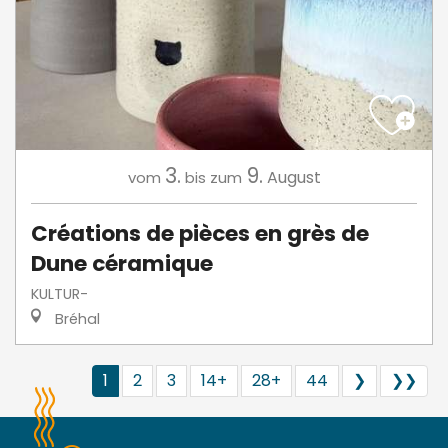
3.
9.
August
vom
bis zum
Créations de pièces en grès de
Dune céramique
KULTUR-
Bréhal
1
2
3
14+
28+
44
❯
❯❯