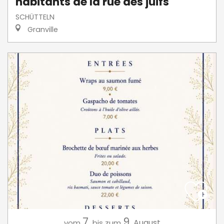
habitants de la rue des juifs
SCHÜTTELN
Granville
7.
9.
August
vom
bis zum