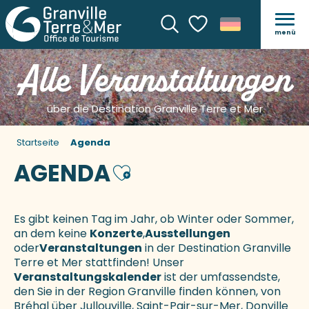
menü
Suche
Voir les favoris
Alle Veranstaltungen
über die Destination Granville Terre et Mer
Startseite
Agenda
AGENDA
Ajouter aux favoris
Es gibt keinen Tag im Jahr, ob Winter oder Sommer,
an dem keine
Konzerte
,
Ausstellungen
oder
Veranstaltungen
in der Destination Granville
Terre et Mer stattfinden! Unser
Veranstaltungskalender
ist der umfassendste,
den Sie in der Region Granville finden können, von
Bréhal über Jullouville, Saint-Pair-sur-Mer, Donville