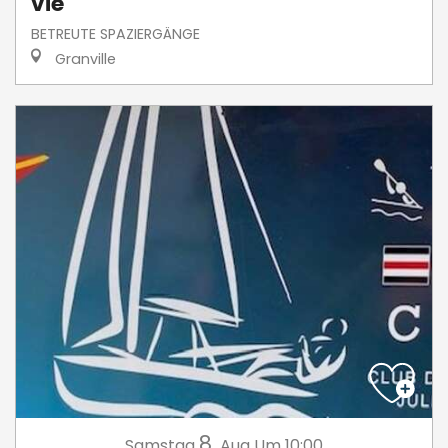
vie
BETREUTE SPAZIERGÄNGE
Granville
8.
Samstag
Aug
Um 10:00