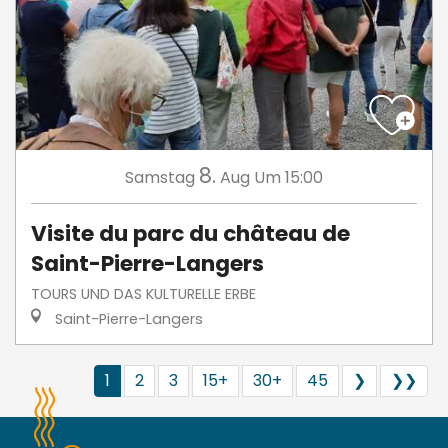
8.
Samstag
Aug
Um 15:00
Visite du parc du château de
Saint-Pierre-Langers
TOURS UND DAS KULTURELLE ERBE
Saint-Pierre-Langers
1
2
3
15+
30+
45
❯
❯❯