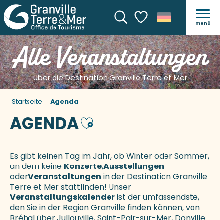
menü
Suche
Voir les favoris
Alle Veranstaltungen
über die Destination Granville Terre et Mer
Startseite
Agenda
AGENDA
Ajouter aux favoris
Es gibt keinen Tag im Jahr, ob Winter oder Sommer,
an dem keine
Konzerte
,
Ausstellungen
oder
Veranstaltungen
in der Destination Granville
Terre et Mer stattfinden! Unser
Veranstaltungskalender
ist der umfassendste,
den Sie in der Region Granville finden können, von
Bréhal über Jullouville, Saint-Pair-sur-Mer, Donville