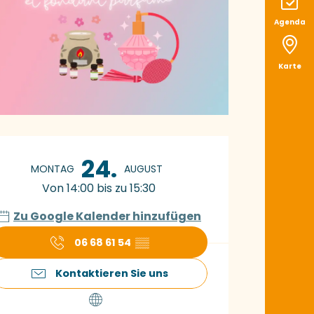
Agenda
Karte
ffnungszeiten & K
24.
MONTAG
AUGUST
Von 14:00 bis zu 15:30
Zu Google Kalender hinzufügen
06 68 61 54
▒▒
Kontaktieren Sie uns