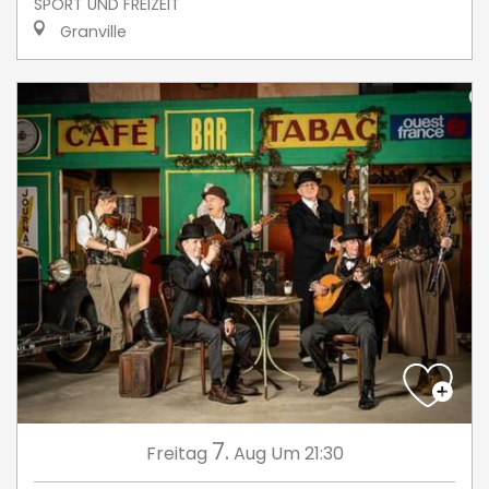
SPORT UND FREIZEIT
Granville
7.
Freitag
Aug
Um 21:30