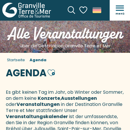
menü
Suche
Voir les favoris
Alle Veranstaltungen
über die Destination Granville Terre et Mer
Startseite
Agenda
AGENDA
Ajouter aux favoris
Es gibt keinen Tag im Jahr, ob Winter oder Sommer,
an dem keine
Konzerte
,
Ausstellungen
oder
Veranstaltungen
in der Destination Granville
Terre et Mer stattfinden! Unser
Veranstaltungskalender
ist der umfassendste,
den Sie in der Region Granville finden können, von
Bréhal über Jullouville, Saint-Pair-sur-Mer, Donville