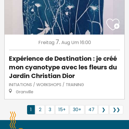
7.
Freitag
Aug
Um 16:00
Expérience de Destination : je créé
mon cyanotype avec les fleurs du
Jardin Christian Dior
INITIATIONS / WORKSHOPS / TRAINING
Granville
1
2
3
15+
30+
47
❯
❯❯