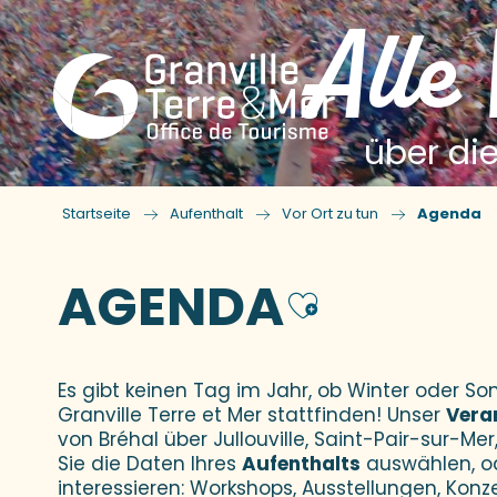
Alle
über die
Startseite
Aufenthalt
Vor Ort zu tun
Agenda
AGENDA
Ajouter
Es gibt keinen Tag im Jahr, ob Winter oder 
Granville Terre et Mer stattfinden! Unser
Vera
von Bréhal über Jullouville, Saint-Pair-sur-Mer,
Sie die Daten Ihres
Aufenthalts
auswählen, o
interessieren: Workshops, Ausstellungen, Konz