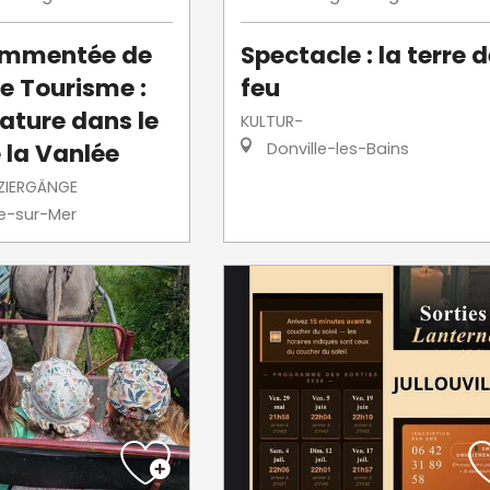
commentée de
Spectacle : la terre 
de Tourisme :
feu
ature dans le
KULTUR-
 la Vanlée
Donville-les-Bains
ZIERGÄNGE
le-sur-Mer