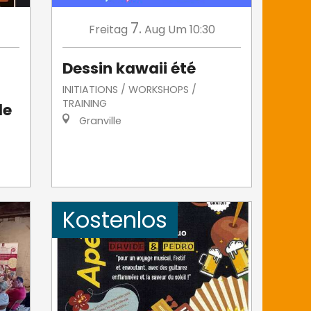
7.
Freitag
Aug
Um 10:30
Dessin kawaii été
INITIATIONS / WORKSHOPS /
TRAINING
le
Granville
Kostenlos