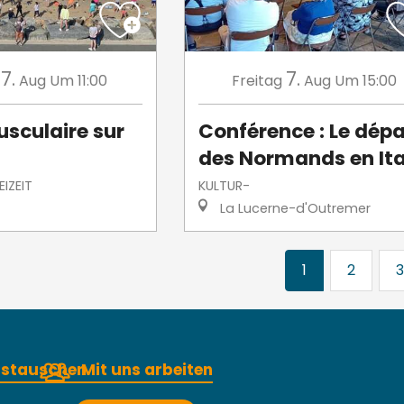
7.
7.
Aug
Um 11:00
Freitag
Aug
Um 15:00
usculaire sur
Conférence : Le dépa
des Normands en Ita
IZEIT
KULTUR-
La Lucerne-d'Outremer
1
2
3
austauschen
Mit uns arbeiten