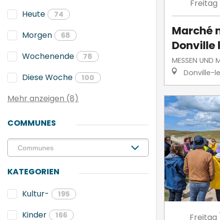
Freitag
Heute
74
Marché 
Morgen
68
Donville 
Wochenende
78
MESSEN UND 
Donville-l
Diese Woche
100
Mehr anzeigen (8)
COMMUNES
KATEGORIEN
Kultur-
195
Kinder
166
Freitag