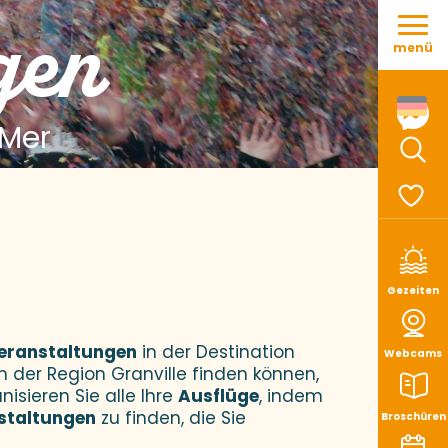
Aller
gen
au
menü
contenu
principal
 Mer
Such
Voir le
Gezeiten
eranstaltungen
in der Destination
Webcams
n der Region Granville finden können,
nisieren Sie alle Ihre
Ausflüge
, indem
staltungen
zu finden, die Sie
Broschüren