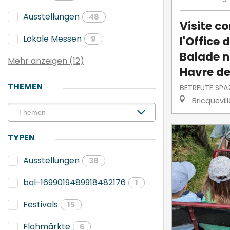
Ausstellungen
48
Visite 
Lokale Messen
l'Office 
9
Balade n
Mehr anzeigen (12)
Havre de
THEMEN
BETREUTE SPA
Bricquevil
TYPEN
Ausstellungen
38
bal-1699019489918482176
1
Festivals
15
Flohmärkte
6