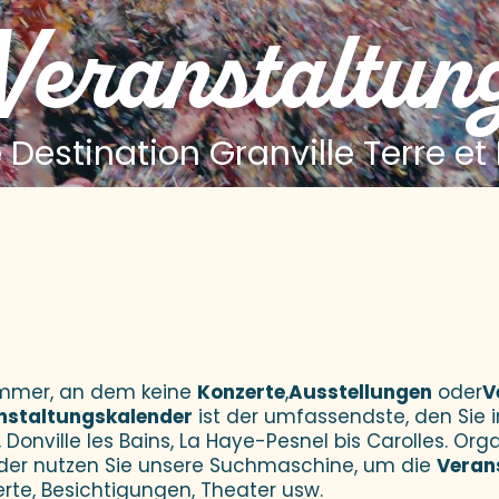
 Veranstaltun
 Destination Granville Terre et
 aux favoris
Sommer, an dem keine
Konzerte
,
Ausstellungen
oder
V
nstaltungskalender
ist der umfassendste, den Sie i
 Donville les Bains, La Haye-Pesnel bis Carolles. Orga
der nutzen Sie unsere Suchmaschine, um die
Veran
erte, Besichtigungen, Theater usw.