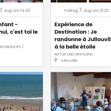
7.
7.
Aug
Um 14:45
Freitag
Aug
Um 21:20
nfant -
Expérience de
ui, c'est toi le
Destination : Je
randonne à Jullouvil
à la belle étoile
/ WORKSHOPS /
NATUR UND ERHOLUNG
Jullouville