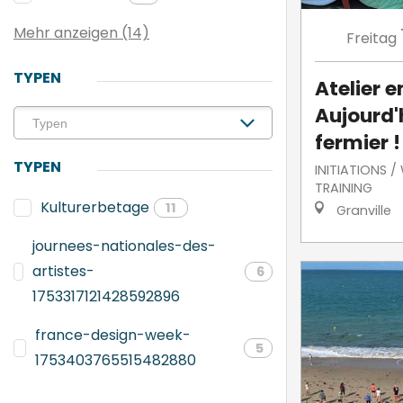
Mehr anzeigen (14)
Freitag
TYPEN
Atelier e
Aujourd'h
fermier !
TYPEN
INITIATIONS 
TRAINING
Kulturerbetage
11
Granville
journees-nationales-des-
artistes-
6
1753317121428592896
france-design-week-
5
1753403765515482880