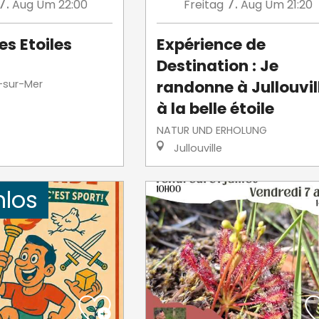
7.
7.
Aug
Um 22:00
Freitag
Aug
Um 21:20
es Etoiles
Expérience de
Destination : Je
randonne à Jullouvil
-sur-Mer
à la belle étoile
NATUR UND ERHOLUNG
Jullouville
nlos