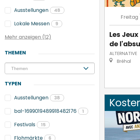
Ausstellungen
48
Freitag
Lokale Messen
9
Les Jeux
Mehr anzeigen (12)
de l'abs
THEMEN
ALTERNATIVE
Bréhal
TYPEN
Ausstellungen
38
Koste
bal-1699019489918482176
1
Festivals
15
Flohmärkte
6