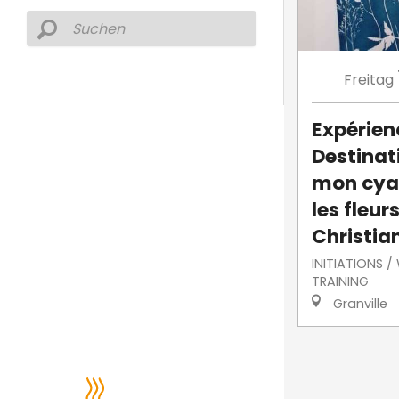
Freitag
Expérien
Destinati
mon cya
les fleur
Christian
INITIATIONS 
TRAINING
Granville