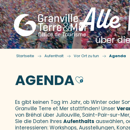
Alle
über die
Startseite
Aufenthalt
Vor Ort zu tun
Agenda
AGENDA
Ajouter
Es gibt keinen Tag im Jahr, ob Winter oder 
Granville Terre et Mer stattfinden! Unser
Vera
von Bréhal über Jullouville, Saint-Pair-sur-Mer,
Sie die Daten Ihres
Aufenthalts
auswählen, o
interessieren: Workshops, Ausstellungen, Konz