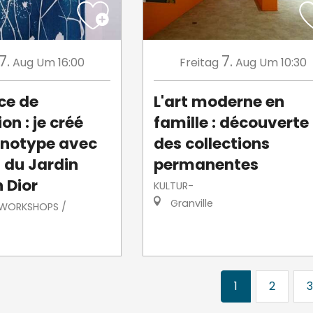
7.
7.
Aug
Um 16:00
Freitag
Aug
Um 10:30
ce de
L'art moderne en
on : je créé
famille : découverte
notype avec
des collections
s du Jardin
permanentes
 Dior
KULTUR-
Granville
/ WORKSHOPS /
1
2
3