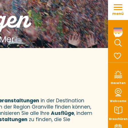
Aller
gen
au
menü
contenu
principal
 Mer
Such
Voir le
Gezeiten
eranstaltungen
in der Destination
Webcams
n der Region Granville finden können,
nisieren Sie alle Ihre
Ausflüge
, indem
staltungen
zu finden, die Sie
Broschüren