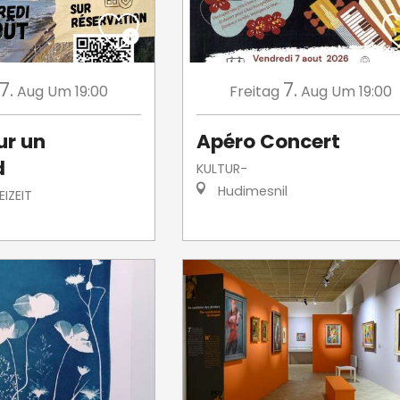
7.
7.
Aug
Um 19:00
Freitag
Aug
Um 19:00
ur un
Apéro Concert
d
KULTUR-
Hudimesnil
IZEIT