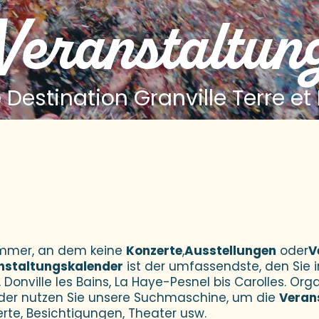
 Veranstaltun
 Destination Granville Terre et
 aux favoris
Sommer, an dem keine
Konzerte
,
Ausstellungen
oder
V
nstaltungskalender
ist der umfassendste, den Sie i
 Donville les Bains, La Haye-Pesnel bis Carolles. Orga
der nutzen Sie unsere Suchmaschine, um die
Veran
erte, Besichtigungen, Theater usw.