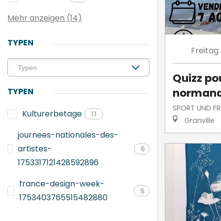
Mehr anzeigen (14)
TYPEN
Freitag
Quizz po
norman
TYPEN
SPORT UND FRE
Kulturerbetage
11
Granville
journees-nationales-des-
artistes-
6
1753317121428592896
france-design-week-
5
1753403765515482880