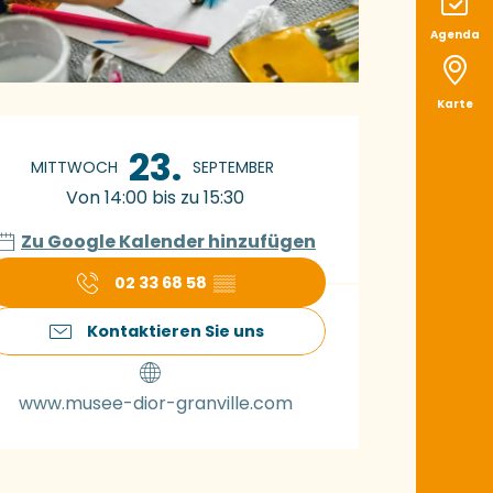
Agenda
Karte
ffnungszeiten & K
23.
MITTWOCH
SEPTEMBER
Von 14:00 bis zu 15:30
Zu Google Kalender hinzufügen
02 33 68 58
▒▒
Kontaktieren Sie uns
www.musee-dior-granville.com