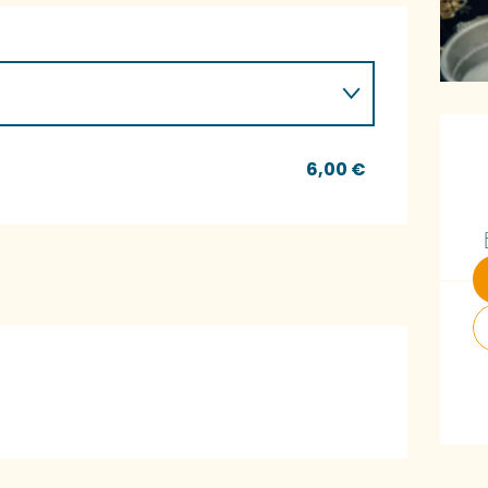
Ö
6,00 €