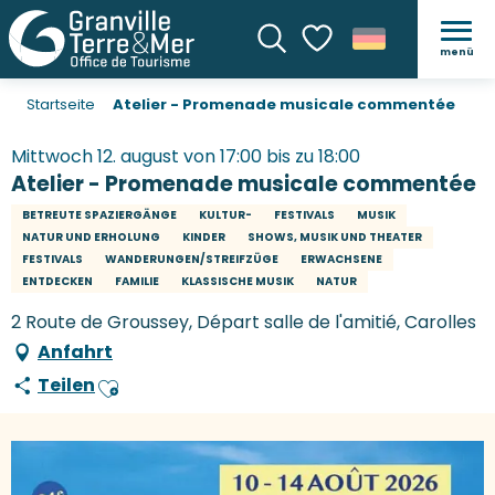
menü
Suche
Voir les favoris
Startseite
Atelier - Promenade musicale commentée
Mittwoch 12. august von 17:00 bis zu 18:00
Atelier - Promenade musicale commentée
BETREUTE SPAZIERGÄNGE
KULTUR-
FESTIVALS
MUSIK
NATUR UND ERHOLUNG
KINDER
SHOWS, MUSIK UND THEATER
FESTIVALS
WANDERUNGEN/STREIFZÜGE
ERWACHSENE
ENTDECKEN
FAMILIE
KLASSISCHE MUSIK
NATUR
2 Route de Groussey, Départ salle de l'amitié, Carolles
Anfahrt
Teilen
Ajouter aux favoris