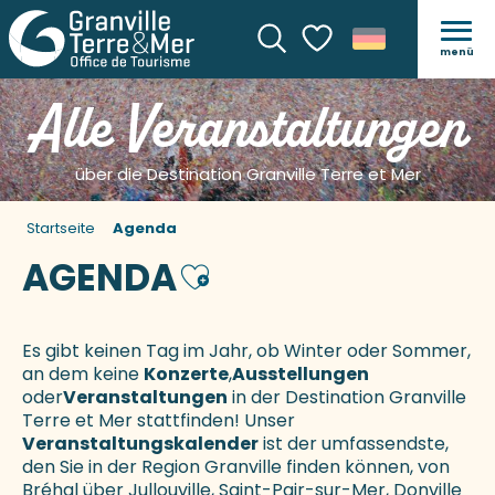
menü
Suche
Voir les favoris
Alle Veranstaltungen
über die Destination Granville Terre et Mer
Startseite
Agenda
AGENDA
Ajouter aux favoris
Es gibt keinen Tag im Jahr, ob Winter oder Sommer,
an dem keine
Konzerte
,
Ausstellungen
oder
Veranstaltungen
in der Destination Granville
Terre et Mer stattfinden! Unser
Veranstaltungskalender
ist der umfassendste,
den Sie in der Region Granville finden können, von
Bréhal über Jullouville, Saint-Pair-sur-Mer, Donville