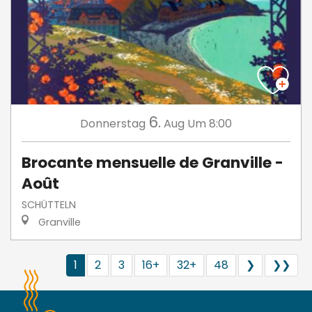
6.
Donnerstag
Aug
Um 8:00
Brocante mensuelle de Granville -
Août
SCHÜTTELN
Granville
1
2
3
16+
32+
48
❯
❯❯