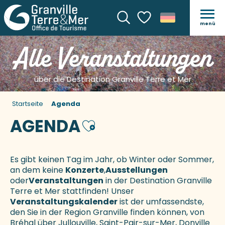
menü
Suche
Voir les favoris
Alle Veranstaltungen
über die Destination Granville Terre et Mer
Startseite
Agenda
AGENDA
Ajouter aux favoris
Es gibt keinen Tag im Jahr, ob Winter oder Sommer,
an dem keine
Konzerte
,
Ausstellungen
oder
Veranstaltungen
in der Destination Granville
Terre et Mer stattfinden! Unser
Veranstaltungskalender
ist der umfassendste,
den Sie in der Region Granville finden können, von
Bréhal über Jullouville, Saint-Pair-sur-Mer, Donville