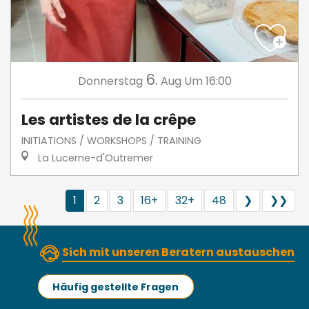
6.
Donnerstag
Aug
Um 16:00
Les artistes de la crêpe
INITIATIONS / WORKSHOPS / TRAINING
La Lucerne-d'Outremer
1
2
3
16+
32+
48
❯
❯❯
Sich mit unseren Beratern austauschen
Häufig gestellte Fragen