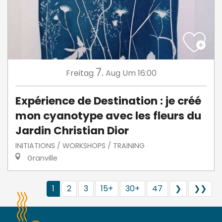
7.
Freitag
Aug
Um 16:00
Expérience de Destination : je créé
mon cyanotype avec les fleurs du
Jardin Christian Dior
INITIATIONS / WORKSHOPS / TRAINING
Granville
1
2
3
15+
30+
47
❯
❯❯