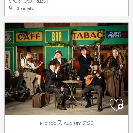
SPORT UND FREIZEIT
Granville
7.
Freitag
Aug
Um 21:30