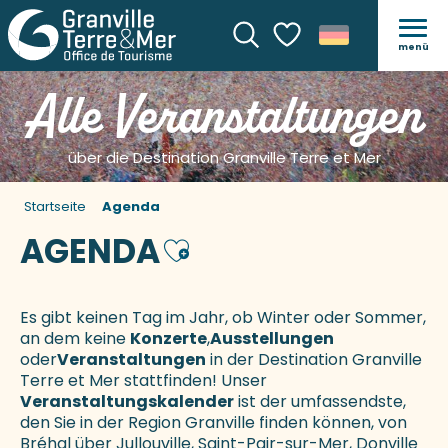
menü
Suche
Voir les favoris
Alle Veranstaltungen
über die Destination Granville Terre et Mer
Startseite
Agenda
AGENDA
Ajouter aux favoris
Es gibt keinen Tag im Jahr, ob Winter oder Sommer,
an dem keine
Konzerte
,
Ausstellungen
oder
Veranstaltungen
in der Destination Granville
Terre et Mer stattfinden! Unser
Veranstaltungskalender
ist der umfassendste,
den Sie in der Region Granville finden können, von
Bréhal über Jullouville, Saint-Pair-sur-Mer, Donville