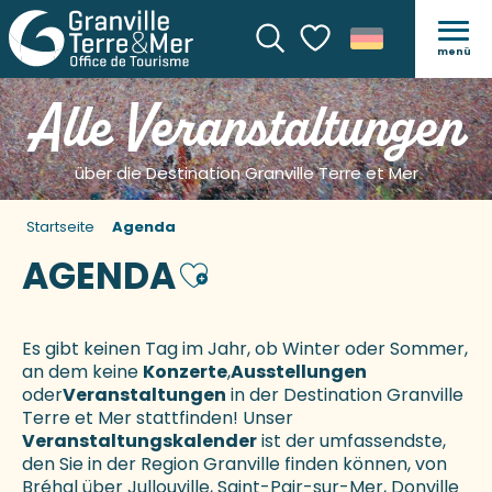
menü
Suche
Voir les favoris
Alle Veranstaltungen
über die Destination Granville Terre et Mer
Startseite
Agenda
AGENDA
Ajouter aux favoris
Es gibt keinen Tag im Jahr, ob Winter oder Sommer,
an dem keine
Konzerte
,
Ausstellungen
oder
Veranstaltungen
in der Destination Granville
Terre et Mer stattfinden! Unser
Veranstaltungskalender
ist der umfassendste,
den Sie in der Region Granville finden können, von
Bréhal über Jullouville, Saint-Pair-sur-Mer, Donville