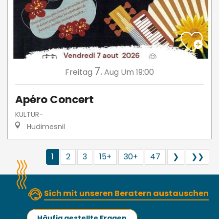
7.
Freitag
Aug
Um 19:00
Apéro Concert
KULTUR-
Hudimesnil
1
2
3
15+
30+
47
❯
❯❯
Sich mit unseren Beratern austauschen
Häufig gestellte Fragen