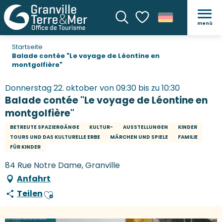
menü
Suche
Voir les favoris
Startseite
Balade contée "Le voyage de Léontine en
montgolfière"
Donnerstag 22. oktober von 09:30 bis zu 10:30
Balade contée "Le voyage de Léontine en
montgolfière"
BETREUTE SPAZIERGÄNGE
KULTUR-
AUSSTELLUNGEN
KINDER
TOURS UND DAS KULTURELLE ERBE
MÄRCHEN UND SPIELE
FAMILIE
FÜR KINDER
84 Rue Notre Dame, Granville
Anfahrt
Teilen
Ajouter aux favoris