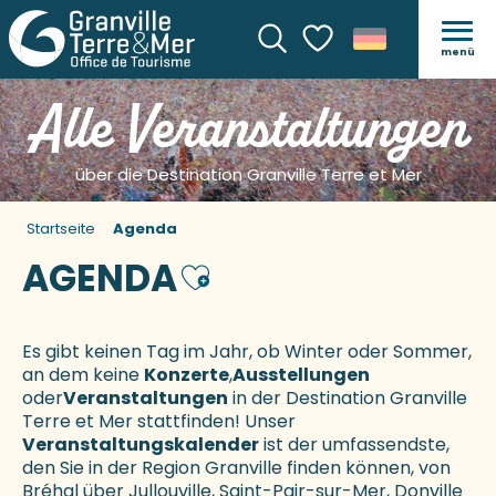
menü
Suche
Voir les favoris
Alle Veranstaltungen
über die Destination Granville Terre et Mer
Startseite
Agenda
AGENDA
Ajouter aux favoris
Es gibt keinen Tag im Jahr, ob Winter oder Sommer,
an dem keine
Konzerte
,
Ausstellungen
oder
Veranstaltungen
in der Destination Granville
Terre et Mer stattfinden! Unser
Veranstaltungskalender
ist der umfassendste,
den Sie in der Region Granville finden können, von
Bréhal über Jullouville, Saint-Pair-sur-Mer, Donville