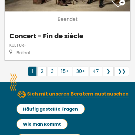
Beendet
Concert - Fin de siècle
KULTUR-
Bréhal
1
2
3
15+
30+
47
❯
❯❯
Sich mit unseren Beratern austauschen
Häufig gestellte Fragen
Wie man kommt