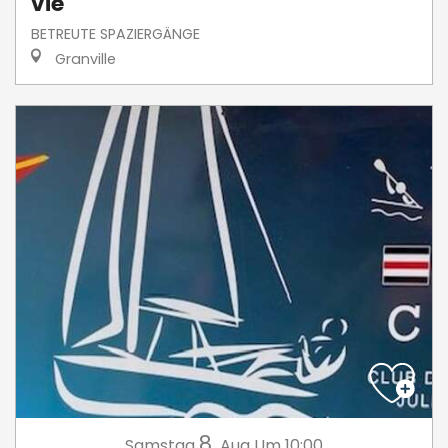
vie
BETREUTE SPAZIERGÄNGE
Granville
8.
Samstag
Aug
Um 10:00