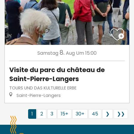
8.
Samstag
Aug
Um 15:00
Visite du parc du château de
Saint-Pierre-Langers
TOURS UND DAS KULTURELLE ERBE
Saint-Pierre-Langers
1
2
3
15+
30+
45
❯
❯❯