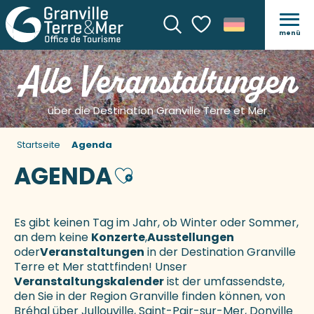
menü
Suche
Voir les favoris
Alle Veranstaltungen
über die Destination Granville Terre et Mer
Startseite
Agenda
AGENDA
Ajouter aux favoris
Es gibt keinen Tag im Jahr, ob Winter oder Sommer,
an dem keine
Konzerte
,
Ausstellungen
oder
Veranstaltungen
in der Destination Granville
Terre et Mer stattfinden! Unser
Veranstaltungskalender
ist der umfassendste,
den Sie in der Region Granville finden können, von
Bréhal über Jullouville, Saint-Pair-sur-Mer, Donville