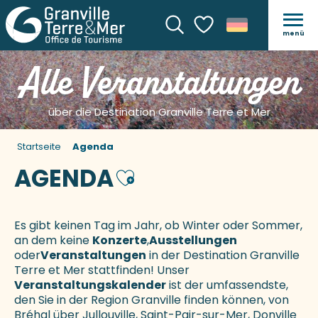
menü
Suche
Voir les favoris
Alle Veranstaltungen
über die Destination Granville Terre et Mer
Startseite
Agenda
AGENDA
Ajouter aux favoris
Es gibt keinen Tag im Jahr, ob Winter oder Sommer,
an dem keine
Konzerte
,
Ausstellungen
oder
Veranstaltungen
in der Destination Granville
Terre et Mer stattfinden! Unser
Veranstaltungskalender
ist der umfassendste,
den Sie in der Region Granville finden können, von
Bréhal über Jullouville, Saint-Pair-sur-Mer, Donville