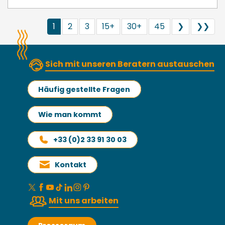
1
2
3
15+
30+
45
❯
❯❯
Sich mit unseren Beratern austauschen
Häufig gestellte Fragen
Wie man kommt
+33 (0)2 33 91 30 03
Kontakt
Mit uns arbeiten