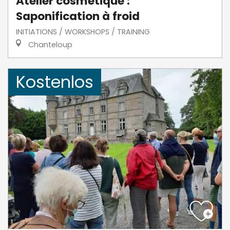
Atelier cosmétique :
Saponification à froid
INITIATIONS / WORKSHOPS / TRAINING
Chanteloup
Kostenlos