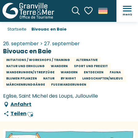
menü
Suche
Voir les favoris
Startseite
Bivouac en Baie
26. september > 27. september
Bivouac en Baie
INITIATIONS / WORKSHOPS / TRAINING
ALTERNATIVE
NATUR UND ERHOLUNG
WANDERN
SPORT UND FREIZEIT
WANDERUNGEN/STREIFZÜGE
WANDERN
ENTDECKEN
FAUNA
BLUMEN PFLANZEN
NATUR
BY NIGHT
LANDSCHAFTEN/MILIEUS
MÄRCHENRUNDGÄNGE
FUSSWANDERUNGEN
Eglise, Saint Michel des Loups, Jullouville
Anfahrt
Teilen
Ajouter aux favoris