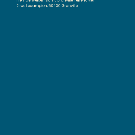
Fremdenverkehrsamt Granville Terre et Mer
2 rue Lecampion, 50400 Granville