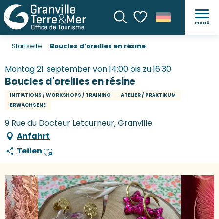
menü
Suche
Voir les favoris
Startseite
Boucles d'oreilles en résine
Montag 21. september von 14:00 bis zu 16:30
Boucles d'oreilles en résine
INITIATIONS / WORKSHOPS / TRAINING
ATELIER / PRAKTIKUM
ERWACHSENE
9 Rue du Docteur Letourneur, Granville
Anfahrt
Teilen
Ajouter aux favoris