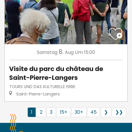
8.
Samstag
Aug
Um 15:00
Visite du parc du château de
Saint-Pierre-Langers
TOURS UND DAS KULTURELLE ERBE
Saint-Pierre-Langers
1
2
3
15+
30+
45
❯
❯❯