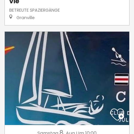
vie
BETREUTE SPAZIERGÄNGE
Granville
8.
Samstag
Aug
Um 10:00