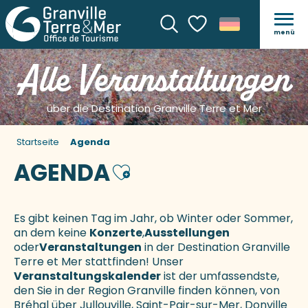
menü
Suche
Voir les favoris
Alle Veranstaltungen
über die Destination Granville Terre et Mer
Startseite
Agenda
AGENDA
Ajouter aux favoris
Es gibt keinen Tag im Jahr, ob Winter oder Sommer,
an dem keine
Konzerte
,
Ausstellungen
oder
Veranstaltungen
in der Destination Granville
Terre et Mer stattfinden! Unser
Veranstaltungskalender
ist der umfassendste,
den Sie in der Region Granville finden können, von
Bréhal über Jullouville, Saint-Pair-sur-Mer, Donville