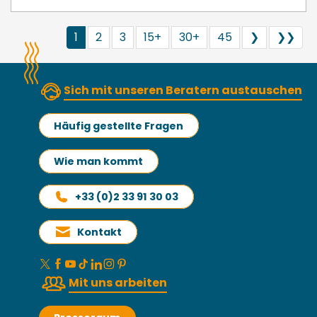
1
2
3
15+
30+
45
❯
❯❯
Sich mit unseren Beratern austauschen
Häufig gestellte Fragen
Wie man kommt
+33 (0)2 33 91 30 03
Kontakt
Mit uns arbeiten