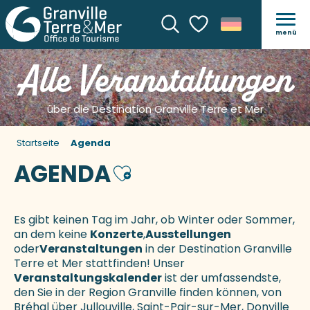
menü
Suche
Voir les favoris
Alle Veranstaltungen
über die Destination Granville Terre et Mer
Startseite
Agenda
AGENDA
Ajouter aux favoris
Es gibt keinen Tag im Jahr, ob Winter oder Sommer,
an dem keine
Konzerte
,
Ausstellungen
oder
Veranstaltungen
in der Destination Granville
Terre et Mer stattfinden! Unser
Veranstaltungskalender
ist der umfassendste,
den Sie in der Region Granville finden können, von
Bréhal über Jullouville, Saint-Pair-sur-Mer, Donville