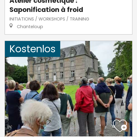
Atelier cosmétique :
Saponification à froid
INITIATIONS / WORKSHOPS / TRAINING
Chanteloup
Kostenlos