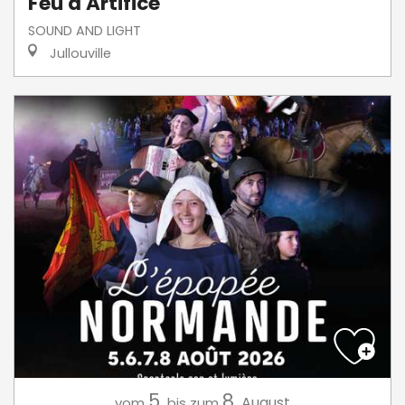
Feu d'Artifice
SOUND AND LIGHT
Jullouville
5.
8.
August
vom
bis zum