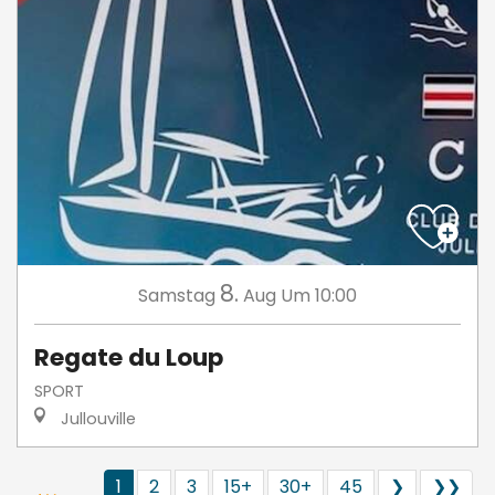
8.
Samstag
Aug
Um 10:00
Regate du Loup
SPORT
Jullouville
1
2
3
15+
30+
45
❯
❯❯