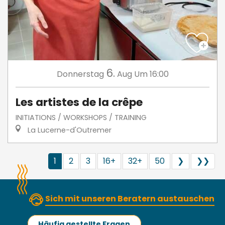
6.
Donnerstag
Aug
Um 16:00
Les artistes de la crêpe
INITIATIONS / WORKSHOPS / TRAINING
La Lucerne-d'Outremer
1
2
3
16+
32+
50
❯
❯❯
Sich mit unseren Beratern austauschen
Häufig gestellte Fragen