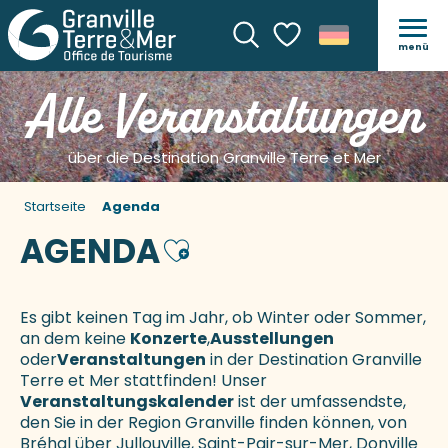
menü
Suche
Voir les favoris
Alle Veranstaltungen
über die Destination Granville Terre et Mer
Startseite
Agenda
AGENDA
Ajouter aux favoris
Es gibt keinen Tag im Jahr, ob Winter oder Sommer,
an dem keine
Konzerte
,
Ausstellungen
oder
Veranstaltungen
in der Destination Granville
Terre et Mer stattfinden! Unser
Veranstaltungskalender
ist der umfassendste,
den Sie in der Region Granville finden können, von
Bréhal über Jullouville, Saint-Pair-sur-Mer, Donville