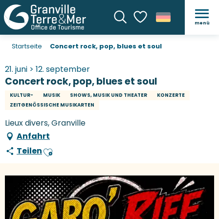
menü
Suche
Voir les favoris
Startseite
Concert rock, pop, blues et soul
21. juni > 12. september
Concert rock, pop, blues et soul
KULTUR-
MUSIK
SHOWS, MUSIK UND THEATER
KONZERTE
ZEITGENÖSSISCHE MUSIKARTEN
Lieux divers, Granville
Anfahrt
Teilen
Ajouter aux favoris