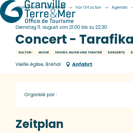
Startseite
Aufenthalt
Vor Ort zu tun
Agenda
Dienstag 11. august von 21:00 bis zu 22:30
Concert - Tarafik
KULTUR-
MUSIK
SHOWS, MUSIK UND THEATER
KONZERTE
E
Vieille église, Bréhal
Anfahrt
Organisé par :
Zeitplan