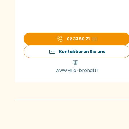
02 33 50 71
▒▒
Kontaktieren Sie uns
www.ville-brehal.fr