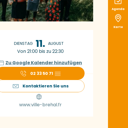
Agenda
Karte
ffnungszeiten & K
11.
DIENSTAG
AUGUST
Von 21:00 bis zu 22:30
Zu Google Kalender hinzufügen
02 33 50 71
▒▒
Kontaktieren Sie uns
www.ville-brehal.fr